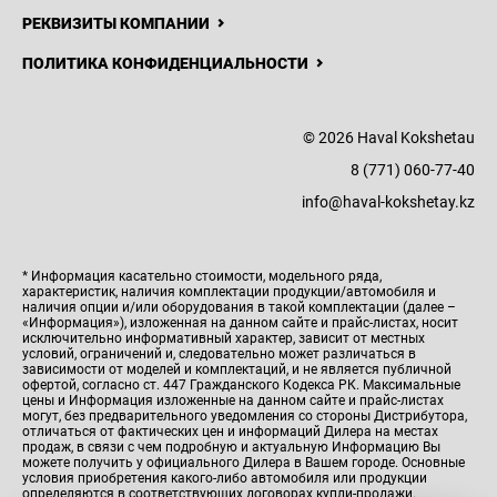
РЕКВИЗИТЫ КОМПАНИИ
ПОЛИТИКА КОНФИДЕНЦИАЛЬНОСТИ
© 2026 Haval Kokshetau
8 (771) 060-77-40
info@haval-kokshetay.kz
* Информация касательно стоимости, модельного ряда,
характеристик, наличия комплектации продукции/автомобиля и
наличия опции и/или оборудования в такой комплектации (далее –
«Информация»), изложенная на данном сайте и прайс-листах, носит
исключительно информативный характер, зависит от местных
условий, ограничений и, следовательно может различаться в
зависимости от моделей и комплектаций, и не является публичной
офертой, согласно ст. 447 Гражданского Кодекса РК. Максимальные
цены и Информация изложенные на данном сайте и прайс-листах
могут, без предварительного уведомления со стороны Дистрибутора,
отличаться от фактических цен и информаций Дилера на местах
продаж, в связи с чем подробную и актуальную Информацию Вы
можете получить у официального Дилера в Вашем городе. Основные
условия приобретения какого-либо автомобиля или продукции
ВЫГОДНЫЕ УСЛОВИЯ
определяются в соответствующих договорах купли-продажи.