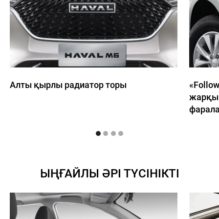
Алты қырлы радиатор торы
«Follo
жарқы
фарал
ЫҢҒАЙЛЫ ӘРІ ТҮСІНІКТІ