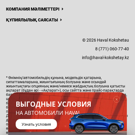
КОМПАНИЯ МӘЛІМЕТТЕРІ
ҚҰПИЯЛЫЛЫҚ САЯСАТЫ
© 2026 Haval Kokshetau
8 (771) 060-77-40
info@haval-kokshetay.kz
* Өнімнің/автомобильдің құнына, модельдік қатарына,
сипаттамаларына, жиынтығының болуына және осындай
жиынтықтағы опцияның және/немесе жабдықтың болуына қатысты
ақпарат (бұдан әрі - «Ақпарат»), осы сайтта және прайс-парақтарда
баяндалған, тек қана ақпараттық сипатқа ие, жергілікті жағдайларға,
шектеулерге байланысты, демек, модельдер мен жиынтықтарға
ВЫГОДНЫЕ УСЛОВИЯ
байланысты ерекшеленуі мүмкін және ҚР Азаматтық Кодексінің 447-
бабына сәйкес жария оферта болып табылмайды. Осы сайтта және
НА АВТОМОБИЛИ HAVAL
прайс-парақтарда баяндалған ең жоғары бағалар мен ақпарат
Дистрибьютор тарапынан алдын ала ескертусіз сату орындарындағы
дилердің нақты бағалары мен ақпараттарынан ерекшеленуі мүмкін,
Узнать условия
осыған байланысты сіз өз қалаңыздағы ресми дилерден толық және
өзекті ақпаратты ала аласыз. Қандай да бір автомобильді немесе
өнімді сатып алудың негізгі шарттары тиісті сатып алу-сату