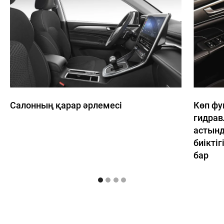
Салонның қарар әрлемесі
Көп фу
гидрав
астын
биікті
бар