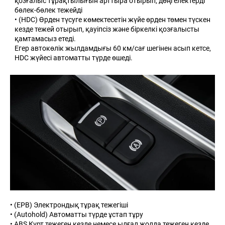
қозғалыс тұрақтылығын арттыра отырып, дөңгелектерді
бөлек-бөлек тежейді
• (HDC) Өрден түсуге көмектесетін жүйе өрден төмен түскен
кезде тежей отырып, қауіпсіз және біркелкі қозғалысты
қамтамасыз етеді.
Егер автокөлік жылдамдығы 60 км/сағ шегінен асып кетсе,
HDC жүйесі автоматты түрде өшеді.
• (EPB) Электрондық тұрақ тежегіші
• (Autohold) Автоматты түрде ұстап тұру
• ABS Күрт тежеген кезде немесе ылғал жолда тежеген кезде