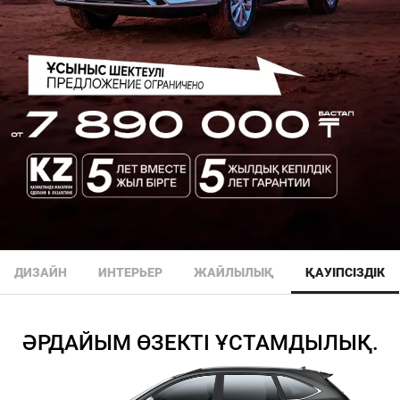
ДИЗАЙН
ИНТЕРЬЕР
ЖАЙЛЫЛЫҚ
ҚАУІПСІЗДІК
ӘРДАЙЫМ ӨЗЕКТІ ҰСТАМДЫЛЫҚ.