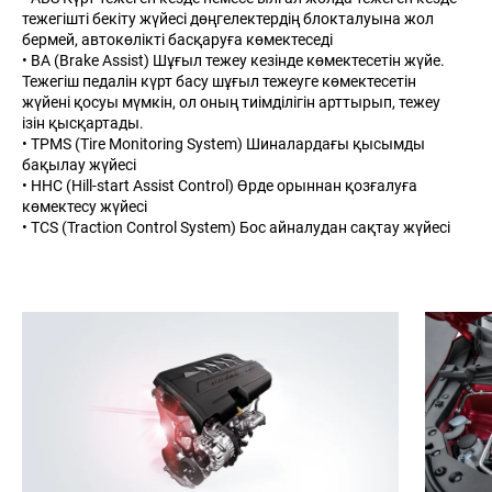
тежегішті бекіту жүйесі дөңгелектердің блокталуына жол
бермей, автокөлікті басқаруға көмектеседі
• BA (Brake Assist) Шұғыл тежеу кезінде көмектесетін жүйе.
Тежегіш педалін күрт басу шұғыл тежеуге көмектесетін
жүйені қосуы мүмкін, ол оның тиімділігін арттырып, тежеу
ізін қысқартады.
• TPMS (Tire Monitoring System) Шиналардағы қысымды
бақылау жүйесі
• HHC (Hill-start Assist Control) Өрде орыннан қозғалуға
көмектесу жүйесі
• TCS (Traction Control System) Бос айналудан сақтау жүйесі