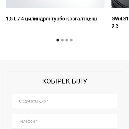
1,5 L / 4 цилиндрлі турбо қозғалтқыш
GW4G15
9.3
КӨБІРЕК БІЛУ
Сіздің атыңыз
*
Телефон
*