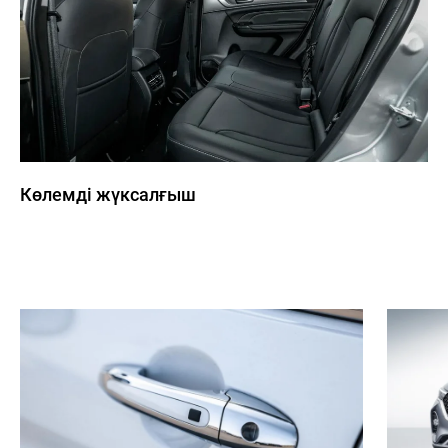
Көлемді жүксалғыш