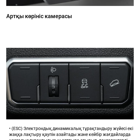
Артқы көрініс камерасы
• (ESC) Электрондық динамикалық тұрақтандыру жүйесі екі
жаққа лақтыру қаупін азайтады және кейбір жағдайларда