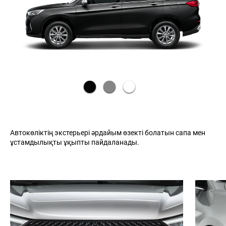
Автокөліктің экстерьері әрдайым өзекті болатын сапа мен
ұстамдылықты ұқыпты пайдаланады.