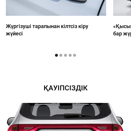
Жүргізуші тарапынан кілтсіз кіру
«Қысып
жүйесі
бар жүр
ҚАУІПСІЗДІК
8 (771)
060-77-40
Н
ЖАҢАЛЫҚТАР
БАЙЛАНЫСТАР
Haval
Kokshetau