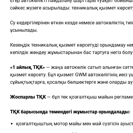
Егер автокөлікті пайдалану шарттары «уақыт бойынш
сәйкес жүзеге асырылады: техникалық қызмет көрсету
Су кедергілерінен өткен кезде немесе автокөліктің 
ұсынылады.
Кезеңдік техникалық қызмет көрсетуді орындамау нем
кепілдік жөндеу жұмыстарынан бас тартуға негіз болу
«1 айлық ТҚК»
— жаңа автокөлік сатып алынған сәттен
қызмет көрсету. Бұл қызмет GWM автокөлігінің иесі
сұйықтықтарға, қосалқы бөлшектерге және оларды ау
Жоспарлы ТҚК
— бұл тек қозғалтқыш майын регламе
ТҚК барысында төмендегі жұмыстар орындалады:
қозғалтқыштың мотор майы мен май сүзгісін ауыс