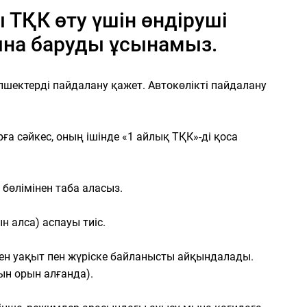
 ТҚК өту үшін өндіруші
рына баруды ұсынамыз.
өлшектерді пайдалану қажет. Автокөлікті пайдалану
рға сәйкес, оның ішінде «1 айлық ТҚК»-ді қоса
бөлімінен таба аласыз.
 алса) аспауы тиіс.
өткен уақыт пен жүріске байланысты айқындалады.
ын орын алғанда).