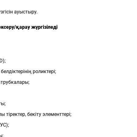
гісін ауыстыру.
ксеру/қарау жүргізіледі
D);
белдіктерінің роликтері;
атрубкалары;
ғы;
 тіректер, бекіту элементтері;
УС);
ы;