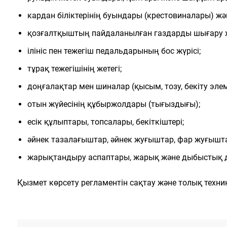
кардан біліктерінің буындары (крестовиналары) жән
қозғалтқыштың пайдаланылған газдарды шығару ж
ілініс пен тежегіш педальдарының бос жүрісі;
тұрақ тежегішінің жетегі;
доңғалақтар мен шиналар (қысым, тозу, бекіту элем
отын жүйесінің құбыржолдары (тығыздығы);
есік құлыптары, топсалары, бекіткіштері;
әйнек тазалағыштар, әйнек жуғыштар, фар жуғышта
жарықтандыру аспаптары, жарық және дыбыстық д
Қызмет көрсету регламентін сақтау және толық техника