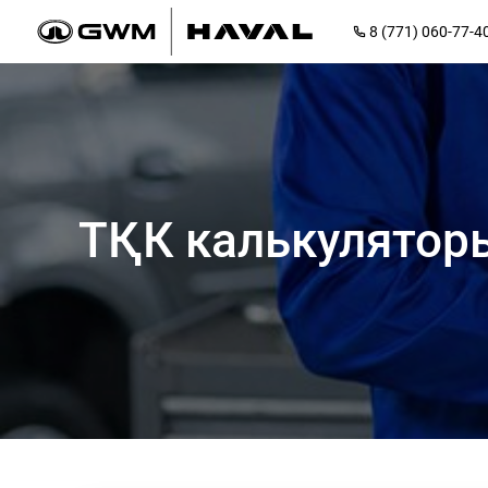
8 (771) 060-77-4
ТҚК калькулятор