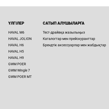
ҮЛГІЛЕР
САТЫП АЛУШЫЛАРҒА
HAVAL M6
Тест-драйвқа жазылыңыз
HAVAL JOLION
Каталогтар мен прейскуранттар
HAVAL H6
Брендтік аксессуарлар мен жабдықтар
HAVAL H5
HAVAL H9
GWM POER
GWM Wingle 7
GWM POER MT