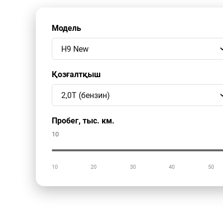
Модель
Қозғалтқыш
Пробег, тыс. км.
10
10
20
30
40
50