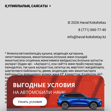
ҚҰПИЯЛЫЛЫҚ САЯСАТЫ
© 2026 Haval Kokshetau
8 (771) 060-77-40
info@haval-kokshetay.kz
* Өнімнің/автомобильдің құнына, модельдік қатарына,
сипаттамаларына, жиынтығының болуына және осындай
жиынтықтағы опцияның және/немесе жабдықтың болуына қатысты
ақпарат (бұдан әрі - «Ақпарат»), осы сайтта және прайс-парақтарда
баяндалған, тек қана ақпараттық сипатқа ие, жергілікті жағдайларға,
шектеулерге байланысты, демек, модельдер мен жиынтықтарға
байланысты ерекшеленуі мүмкін және ҚР Азаматтық Кодексінің 447-
бабына сәйкес жария оферта болып табылмайды. Осы сайтта және
прайс-парақтарда баяндалған ең жоғары бағалар мен ақпарат
ВЫГОДНЫЕ УСЛОВИЯ
Дистрибьютор тарапынан алдын ала ескертусіз сату орындарындағы
дилердің нақты бағалары мен ақпараттарынан ерекшеленуі мүмкін,
НА АВТОМОБИЛИ HAVAL
осыған байланысты сіз өз қалаңыздағы ресми дилерден толық және
өзекті ақпаратты ала аласыз. Қандай да бір автомобильді немесе
өнімді сатып алудың негізгі шарттары тиісті сатып алу-сату
Узнать условия
шарттарында айқындалады.