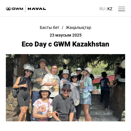
RU
|
KZ
Басты бет
/
Жаңалықтар
23 маусым 2025
Eco Day с GWM Kazakhstan