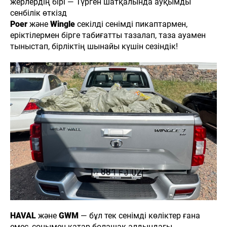
жерлердің бірі — Түрген шатқалында ауқымды
сенбілік өткізд
Poer
және
Wingle
секілді сенімді пикаптармен,
еріктілермен бірге табиғатты тазалап, таза ауамен
тыныстап, бірліктің шынайы күшін сезіндік!
HAVAL
және
GWM
— бұл тек сенімді көліктер ғана
емес, сонымен қатар болашақ алдындағы