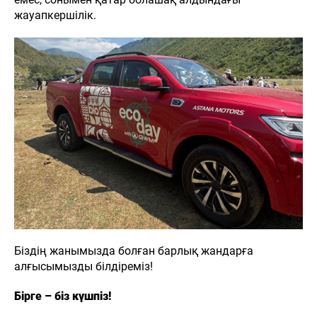
жауапкершілік.
8 (771)
060-77-40
Н
ЖАҢАЛЫҚТАР
БАЙЛАНЫСТАР
Haval
Біздің жанымызда болған барлық жандарға
Kokshetau
алғысымызды білдіреміз!
Бірге – біз күшпіз!