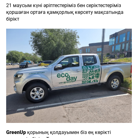
21 маусым күні әріптестеріміз бен серіктестеріміз
қоршаған ортаға қамқорлық көрсету мақсатында
бірікт
GreenUp
қорының қолдауымен біз ең көрікті