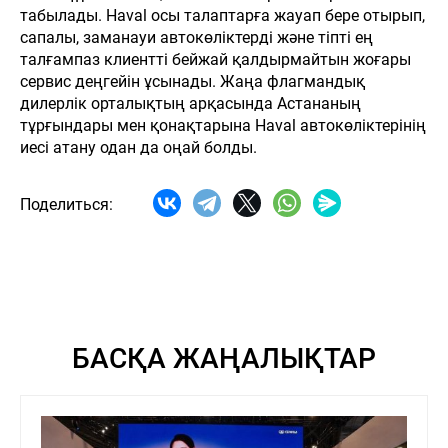
табылады. Haval осы талаптарға жауап бере отырып,
сапалы, заманауи автокөліктерді және тіпті ең
талғампаз клиентті бейжай қалдырмайтын жоғары
сервис деңгейін ұсынады. Жаңа флагмандық
дилерлік орталықтың арқасында Астананың
тұрғындары мен қонақтарына Haval автокөліктерінің
иесі атану одан да оңай болды.
Поделиться:
БАСҚА ЖАҢАЛЫҚТАР