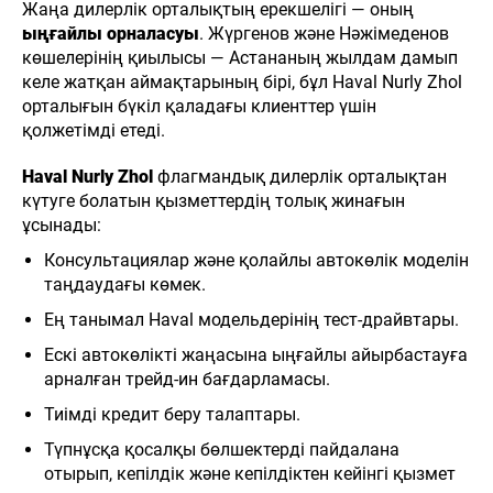
Жаңа дилерлік орталықтың ерекшелігі — оның
ыңғайлы орналасуы
. Жүргенов және Нәжімеденов
көшелерінің қиылысы — Астананың жылдам дамып
келе жатқан аймақтарының бірі, бұл Haval Nurly Zhol
орталығын бүкіл қаладағы клиенттер үшін
қолжетімді етеді.
Haval Nurly Zhol
флагмандық дилерлік орталықтан
күтуге болатын қызметтердің толық жинағын
ұсынады:
Консультациялар және қолайлы автокөлік моделін
таңдаудағы көмек.
Ең танымал Haval модельдерінің тест-драйвтары.
Ескі автокөлікті жаңасына ыңғайлы айырбастауға
арналған трейд-ин бағдарламасы.
Тиімді кредит беру талаптары.
Түпнұсқа қосалқы бөлшектерді пайдалана
отырып, кепілдік және кепілдіктен кейінгі қызмет