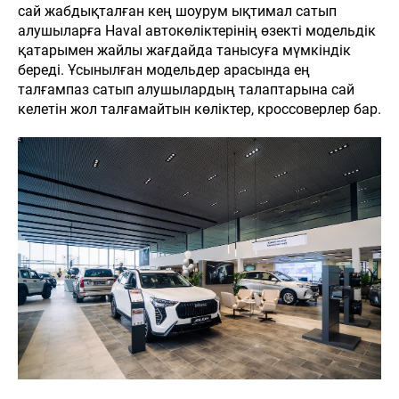
сай жабдықталған кең шоурум ықтимал сатып
алушыларға Haval автокөліктерінің өзекті модельдік
қатарымен жайлы жағдайда танысуға мүмкіндік
береді. Ұсынылған модельдер арасында ең
талғампаз сатып алушылардың талаптарына сай
келетін жол талғамайтын көліктер, кроссоверлер бар.