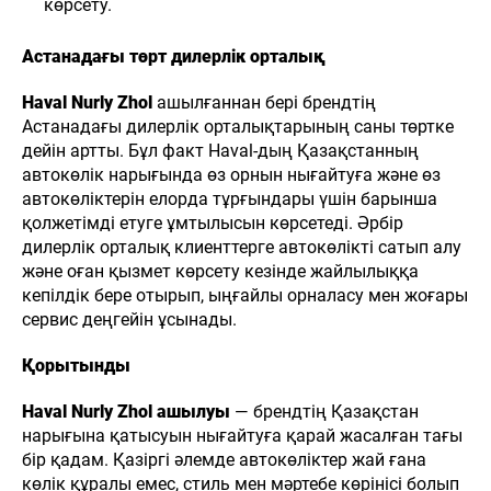
көрсету.
Астанадағы төрт дилерлік орталық
Haval Nurly Zhol
ашылғаннан бері брендтің
Астанадағы дилерлік орталықтарының саны төртке
дейін артты. Бұл факт Haval-дың Қазақстанның
автокөлік нарығында өз орнын нығайтуға және өз
8 (771)
автокөліктерін елорда тұрғындары үшін барынша
060-77-40
Н
ЖАҢАЛЫҚТАР
БАЙЛАНЫСТАР
қолжетімді етуге ұмтылысын көрсетеді. Әрбір
Haval
дилерлік орталық клиенттерге автокөлікті сатып алу
Kokshetau
және оған қызмет көрсету кезінде жайлылыққа
кепілдік бере отырып, ыңғайлы орналасу мен жоғары
сервис деңгейін ұсынады.
Қорытынды
Haval Nurly Zhol ашылуы
— брендтің Қазақстан
нарығына қатысуын нығайтуға қарай жасалған тағы
бір қадам. Қазіргі әлемде автокөліктер жай ғана
көлік құралы емес, стиль мен мәртебе көрінісі болып