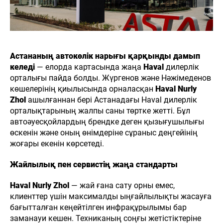
Астананың автокөлік нарығы қарқынды дамып
келеді
— елорда картасында жаңа
Haval
дилерлік
орталығы пайда болды. Жүргенов және Нәжімеденов
көшелерінің қиылысында орналасқан
Haval Nurly
Zhol
ашылғаннан бері Астанадағы Haval дилерлік
орталықтарының жалпы саны төртке жетті. Бұл
автоәуесқойлардың брендке деген қызығушылығы
өскенін және оның өнімдеріне сұраныс деңгейінің
жоғары екенін көрсетеді.
Жайлылық пен сервистің жаңа стандарты
Haval Nurly Zhol
— жай ғана сату орны емес,
клиенттер үшін максималды ыңғайлылықты жасауға
бағытталған кеңейтілген инфрақұрылымы бар
заманауи кешен. Техниканың соңғы жетістіктеріне