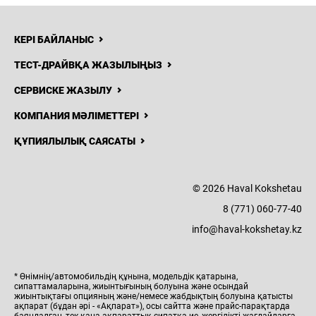
КЕРІ БАЙЛАНЫС
ТЕСТ-ДРАЙВҚА ЖАЗЫЛЫҢЫЗ
СЕРВИСКЕ ЖАЗЫЛУ
КОМПАНИЯ МӘЛІМЕТТЕРІ
ҚҰПИЯЛЫЛЫҚ САЯСАТЫ
© 2026 Haval Kokshetau
8 (771) 060-77-40
info@haval-kokshetay.kz
* Өнімнің/автомобильдің құнына, модельдік қатарына,
сипаттамаларына, жиынтығының болуына және осындай
жиынтықтағы опцияның және/немесе жабдықтың болуына қатысты
ақпарат (бұдан әрі - «Ақпарат»), осы сайтта және прайс-парақтарда
баяндалған, тек қана ақпараттық сипатқа ие, жергілікті жағдайларға,