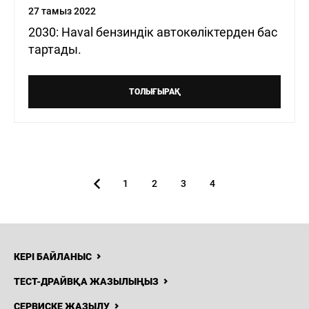
27 тамыз 2022
2030: Haval бензиндік автокөліктерден бас
тартады.
8 (771)
060-77-40
Н
ЖАҢАЛЫҚТАР
БАЙЛАНЫСТАР
ТОЛЫҒЫРАҚ
Haval
Kokshetau
1
2
3
4
КЕРІ БАЙЛАНЫС
ТЕСТ-ДРАЙВҚА ЖАЗЫЛЫҢЫЗ
СЕРВИСКЕ ЖАЗЫЛУ