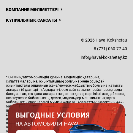
КОМПАНИЯ МӘЛІМЕТТЕРІ
ҚҰПИЯЛЫЛЫҚ САЯСАТЫ
© 2026 Haval Kokshetau
8 (771) 060-77-40
info@haval-kokshetay.kz
* Өнімнің/автомобильдің құнына, модельдік қатарына,
сипаттамаларына, жиынтығының болуына және осындай
жиынтықтағы опцияның және/немесе жабдықтың болуына қатысты
ақпарат (бұдан әрі - «Ақпарат»), осы сайтта және прайс-парақтарда
баяндалған, тек қана ақпараттық сипатқа ие, жергілікті жағдайларға,
шектеулерге байланысты, демек, модельдер мен жиынтықтарға
байланысты ерекшеленуі мүмкін және ҚР Азаматтық Кодексінің 447-
бабына сәйкес жария оферта болып табылмайды. Осы сайтта және
прайс-парақтарда баяндалған ең жоғары бағалар мен ақпарат
ВЫГОДНЫЕ УСЛОВИЯ
Дистрибьютор тарапынан алдын ала ескертусіз сату орындарындағы
дилердің нақты бағалары мен ақпараттарынан ерекшеленуі мүмкін,
НА АВТОМОБИЛИ HAVAL
осыған байланысты сіз өз қалаңыздағы ресми дилерден толық және
өзекті ақпаратты ала аласыз. Қандай да бір автомобильді немесе
өнімді сатып алудың негізгі шарттары тиісті сатып алу-сату